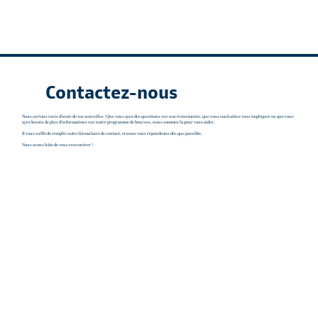
Contactez-nous
Nous serions ravis d’avoir de vos nouvelles ! Que vous ayez des questions sur nos événements, que vous souhaitiez vous impliquer ou que vous
ayez besoin de plus d’informations sur notre programme de bourses, nous sommes là pour vous aider.
Il vous suffit de remplir notre formulaire de contact, et nous vous répondrons dès que possible.
Nous avons hâte de vous rencontrer !